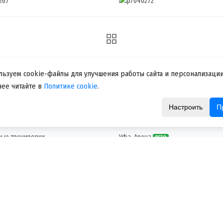
льзуем cookie-файлы для улучшения работы сайта и персонализации
ее читайте в
Политике cookie
.
 КОМАНДА
ПЛОЩАДКИ
Настроить
П
дуальные тренировки
ТК Октябрьский
КРУГЛЫЙ ГОД
вые тренировки
Уфа-Арена
ЛЕТО
кой лагерь
Кашкадан
NEW
ЛЕТО
 инвентаря
Дв. Орджоникидзе
NEW
ЛЕТО
ие инвентаря
Биатлон
NEW
ЛЕТО
ТЦ Башкирия
ЛЕТО
Парк Лесоводов
ЛЕТО