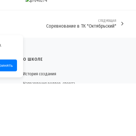
СЛЕДУЮЩАЯ
Соревнование в ТК "Октябрьский"
.
О ШКОЛЕ
ринять
История создания
Направления роллер-спорта
Коротко о роликах